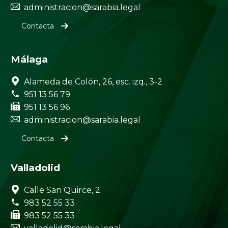


administracion@sarabia.legal
Contacta
Málaga


Alameda de Colón, 26, esc. izq., 3-2


951 13 56 79


951 13 56 96


administracion@sarabia.legal
Contacta
Valladolid


Calle San Quirce, 2


983 52 55 33


983 52 55 33

