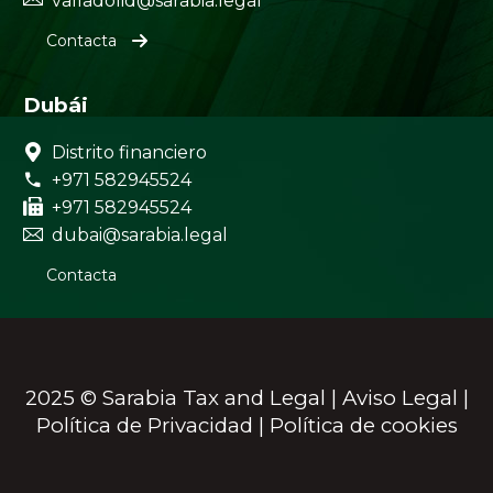
valladolid@sarabia.legal
Contacta
Dubái


Distrito financiero


+971 582945524


+971 582945524


dubai@sarabia.legal
Contacta
2025 © Sarabia Tax and Legal |
Aviso Legal
|
Política de Privacidad
|
Política de cookies