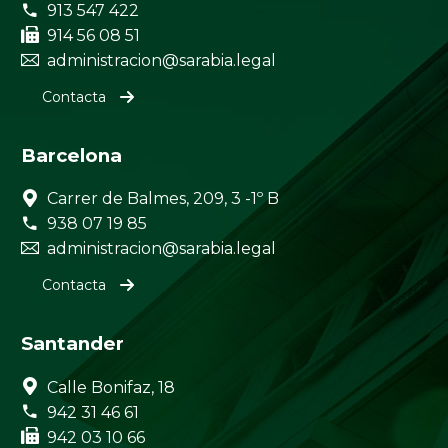


913 547 422


914 56 08 51


administracion@sarabia.legal
Contacta
Barcelona


Carrer de Balmes, 209, 3 -1º B


938 07 19 85


administracion@sarabia.legal
Contacta
Santander


Calle Bonifaz, 18


942 31 46 61


942 03 10 66