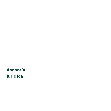
Asesoramiento
Jurídico
Asesoría
jurídica
Asesoría
fiscal